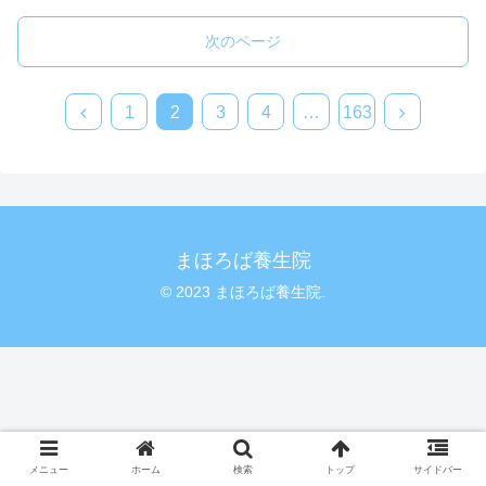
次のページ
1
2
3
4
…
163
まほろば養生院
© 2023 まほろば養生院.
メニュー
ホーム
検索
トップ
サイドバー