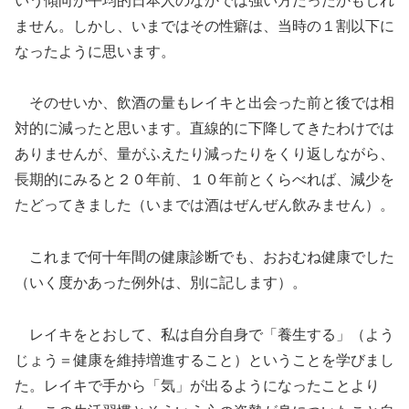
いう傾向が平均的日本人のなかでは強い方だったかもしれ
ません。しかし、いまではその性癖は、当時の１割以下に
なったように思います。
そのせいか、飲酒の量もレイキと出会った前と後では相
対的に減ったと思います。直線的に下降してきたわけでは
ありませんが、量がふえたり減ったりをくり返しながら、
長期的にみると２０年前、１０年前とくらべれば、減少を
たどってきました（いまでは酒はぜんぜん飲みません）。
これまで何十年間の健康診断でも、おおむね健康でした
（いく度かあった例外は、別に記します）。
レイキをとおして、私は自分自身で「養生する」（よう
じょう＝健康を維持増進すること）ということを学びまし
た。レイキで手から「気」が出るようになったことより