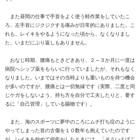
また昼間の仕事で手首をよく使う軽作業をしていたこ
ろ、左手首にジクジクする痛みが日常的にありました。こ
れも、レイキをやるようになった頃から、なくなりまし
た。いまだにぶり返しもありません。
おなじ時期、腰痛もときどきあり、２～３か月に一度は
病院へシップ薬をもらいに行っていましたが、それもなく
なりました。いまではその当時よりも重いものを持つ機会
が多いのですが、腰痛とは一切無縁です（実際、二度と同
じケガをしないよう、持ち方を自分で工夫したりと、要す
るに「自己管理」している賜物です）。
また、海のスポーツに夢中のころにムチ打ち症のように
やってしまった首の古傷を１０数年も抱えていたのです
が、レイキを始めて何年かしたときには、「そういえばこ