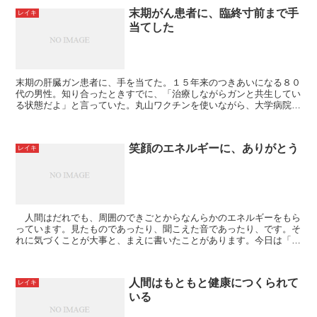
末期がん患者に、臨終寸前まで手
レイキ
当てした
末期の肝臓ガン患者に、手を当てた。１５年来のつきあいになる８０
代の男性。知り合ったときすでに、「治療しながらガンと共生してい
る状態だよ」と言っていた。丸山ワクチンを使いながら、大学病院に
通院、治療しているという。 これまでずっと私の...
笑顔のエネルギーに、ありがとう
レイキ
人間はだれでも、周囲のできごとからなんらかのエネルギーをもら
っています。見たものであったり、聞こえた音であったり、です。そ
れに気づくことが大事と、まえに書いたことがあります。今日は「気
づく」までもなく、はっきりと元気をわけてもらって感謝...
人間はもともと健康につくられて
レイキ
いる