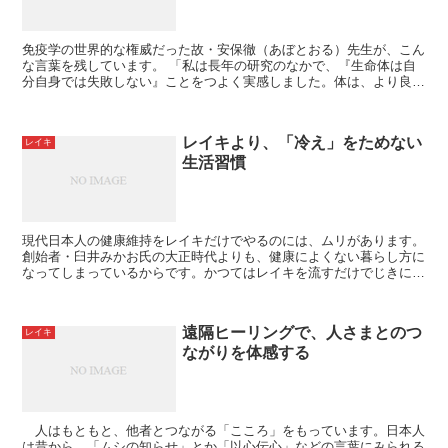
免疫学の世界的な権威だった故・安保徹（あぼとおる）先生が、こん
な言葉を残しています。 「私は長年の研究のなかで、『生命体は自
分自身では失敗しない』ことをつよく実感しました。体は、より良い
方向へと動くようにできています」 「神さ...
レイキより、「冷え」をためない
レイキ
生活習慣
現代日本人の健康維持をレイキだけでやるのには、ムリがあります。
創始者・臼井みかお氏の大正時代よりも、健康によくない暮らし方に
なってしまっているからです。かつてはレイキを流すだけでじきに改
善できたような症状も、現代ではなかなか治らなくなって...
遠隔ヒーリングで、人さまとのつ
レイキ
ながりを体感する
人はもともと、他者とつながる「こころ」をもっています。日本人
は昔から、「ムシの知らせ」とか「以心伝心」などの言葉にみられる