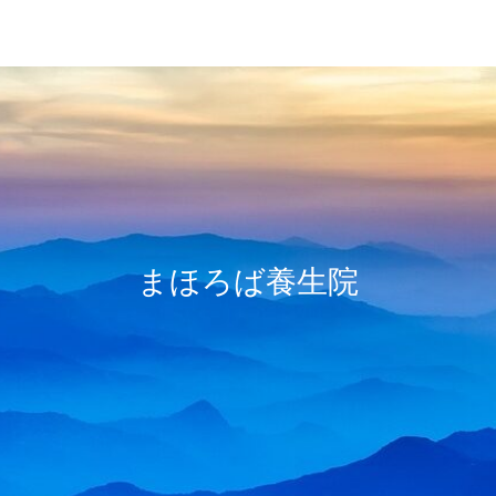
レイキ
冷えとり
心の浄化
まほろば養生院