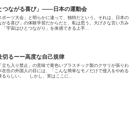
とつながる喜び」――日本の運動会
ポーツ大会」と明らかに違って、独特だという。それは、日本の
ながる喜び」の体験学習だからだと、私は思う。大げさな言い方み
「宇宙はひとつながり」を体感できる上手...
仕切るーー高度な自己規律
「立ち入り禁止」の意味で黄色いプラスチック製のクサリが張りわ
本在住の外国人の目には、「こんな簡単なモノだけで侵入をやめる
なんて、日本人は幼稚だ」と映るらしい。 しかし、実はここに...