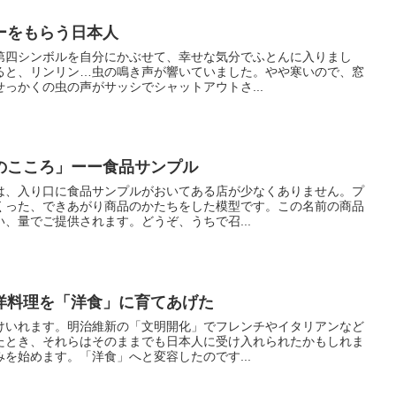
ルギーをもらう日本人
四シンボルを自分にかぶせて、幸せな気分でふとんに入りまし
ると、リンリン…虫の鳴き声が響いていました。やや寒いので、窓
っかくの虫の声がサッシでシャットアウトさ...
のこころ」ーー食品サンプル
、入り口に食品サンプルがおいてある店が少なくありません。プ
くった、できあがり商品のかたちをした模型です。この名前の商品
、量でご提供されます。どうぞ、うちで召...
洋料理を「洋食」に育てあげた
いれます。明治維新の「文明開化」でフレンチやイタリアンなど
たとき、それらはそのままでも日本人に受け入れられたかもしれま
を始めます。「洋食」へと変容したのです...