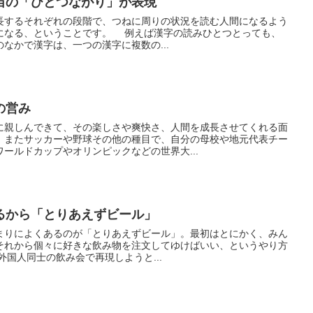
は宇宙の「ひとつながり」が表現
するそれぞれの段階で、つねに周りの状況を読む人間になるよう
です。 例えば漢字の読みひとつとっても、
なかで漢字は、一つの漢字に複数の...
の営み
親しんできて、その楽しさや爽快さ、人間を成長させてくれる面
。またサッカーや野球その他の種目で、自分の母校や地元代表チー
ールドカップやオリンピックなどの世界大...
るから「とりあえずビール」
りによくあるのが「とりあえずビール」。最初はとにかく、みん
それから個々に好きな飲み物を注文してゆけばいい、というやり方
住の外国人同士の飲み会で再現しようと...