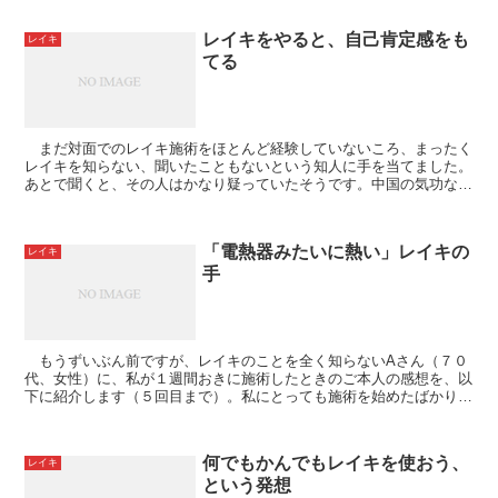
レイキをやると、自己肯定感をも
レイキ
てる
まだ対面でのレイキ施術をほとんど経験していないころ、まったく
レイキを知らない、聞いたこともないという知人に手を当てました。
あとで聞くと、その人はかなり疑っていたそうです。中国の気功なら
聞いたこともあるけど、日本発祥の「気功のようなもの」...
「電熱器みたいに熱い」レイキの
レイキ
手
もうずいぶん前ですが、レイキのことを全く知らないAさん（７０
代、女性）に、私が１週間おきに施術したときのご本人の感想を、以
下に紹介します（５回目まで）。私にとっても施術を始めたばかりの
時期で、レイキ施術への自信だけでなく、さまざまな気づ...
何でもかんでもレイキを使おう、
レイキ
という発想