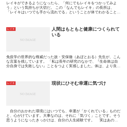
レイキができるようになったら、「何にでもレイキをつかってみよ
う」という気持ちが大切だ。 この「なんでもレイキ」の長所は、
「レイキはいつでも手から流れでる」ということが体でわかること
だ。早くどこかにふれてレイキを流させてくれと、手の平...
人間はもともと健康につくられて
レイキ
いる
免疫学の世界的な権威だった故・安保徹（あぼとおる）先生が、こん
な言葉を残しています。 「私は長年の研究のなかで、『生命体は自
分自身では失敗しない』ことをつよく実感しました。体は、より良い
方向へと動くようにできています」 「神さ...
現状にひそむ幸運に気づけ
レイキ
自分のおかれた環境にはいつでも、幸運が「かくれている」ものだ
と、心がけています。大事なのは、それに「気づく」ことです。そう
思うようになったきっかけは、自分の人生経験です。 実はあのと
き、あんなにも幸せなめぐりあわせにいたのに気づ...