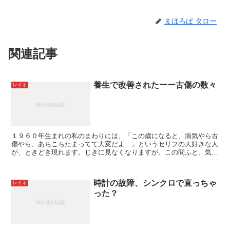
まほろば タロー
関連記事
養生で改善されたーー古傷の数々
レイキ
１９６０年生まれの私のまわりには、「この歳になると、病気やら古
傷やら、あちこちたまってて大変だよ…」というセリフの大好きな人
が、ときどき現れます。じきに見なくなりますが、この間ふと、気づ
いたのです。そういえば自分も前にはいくつか症状をかか...
時計の故障、シンクロで直っちゃ
レイキ
った？