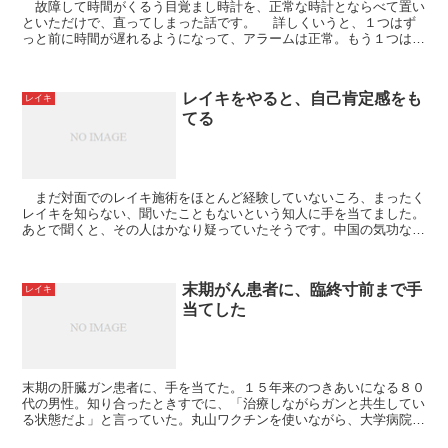
故障して時間がくるう目覚まし時計を、正常な時計とならべて置い
といただけで、直ってしまった話です。 詳しくいうと、１つはず
っと前に時間が遅れるようになって、アラームは正常。もう１つはア
ラームが故障してるが、時間は問題ない。２つを時...
レイキをやると、自己肯定感をも
レイキ
てる
まだ対面でのレイキ施術をほとんど経験していないころ、まったく
レイキを知らない、聞いたこともないという知人に手を当てました。
あとで聞くと、その人はかなり疑っていたそうです。中国の気功なら
聞いたこともあるけど、日本発祥の「気功のようなもの」...
末期がん患者に、臨終寸前まで手
レイキ
当てした
末期の肝臓ガン患者に、手を当てた。１５年来のつきあいになる８０
代の男性。知り合ったときすでに、「治療しながらガンと共生してい
る状態だよ」と言っていた。丸山ワクチンを使いながら、大学病院に
通院、治療しているという。 これまでずっと私の...