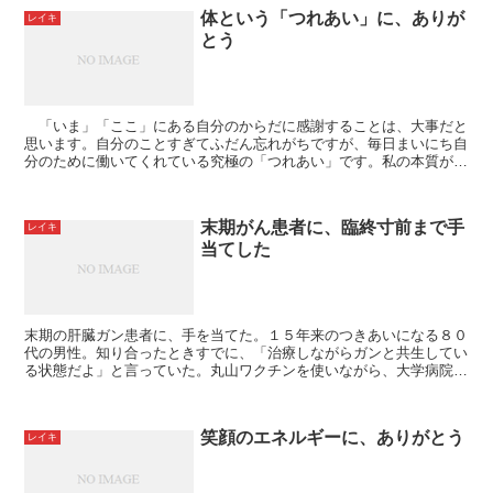
体という「つれあい」に、ありが
レイキ
とう
「いま」「ここ」にある自分のからだに感謝することは、大事だと
思います。自分のことすぎてふだん忘れがちですが、毎日まいにち自
分のために働いてくれている究極の「つれあい」です。私の本質が
「霊」として、その一番の「伴侶」としてモノの世界を一緒...
末期がん患者に、臨終寸前まで手
レイキ
当てした
末期の肝臓ガン患者に、手を当てた。１５年来のつきあいになる８０
代の男性。知り合ったときすでに、「治療しながらガンと共生してい
る状態だよ」と言っていた。丸山ワクチンを使いながら、大学病院に
通院、治療しているという。 これまでずっと私の...
笑顔のエネルギーに、ありがとう
レイキ