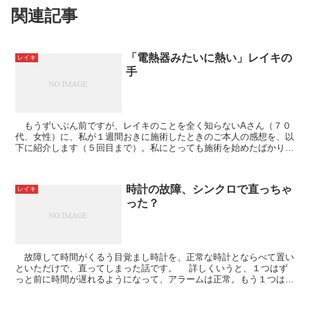
関連記事
「電熱器みたいに熱い」レイキの
レイキ
手
もうずいぶん前ですが、レイキのことを全く知らないAさん（７０
代、女性）に、私が１週間おきに施術したときのご本人の感想を、以
下に紹介します（５回目まで）。私にとっても施術を始めたばかりの
時期で、レイキ施術への自信だけでなく、さまざまな気づ...
時計の故障、シンクロで直っちゃ
レイキ
った？
故障して時間がくるう目覚まし時計を、正常な時計とならべて置い
といただけで、直ってしまった話です。 詳しくいうと、１つはず
っと前に時間が遅れるようになって、アラームは正常。もう１つはア
ラームが故障してるが、時間は問題ない。２つを時...