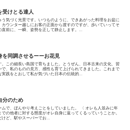
を受けとる達人
ゅう気づく光景です。いつものように、できあがった料理をお盆に
。カウンター越しにお客の正面から渡すのですが、歩いていってそ
直前に、一瞬、姿勢を正して静止します。...
身を同調させるーーお花見
。この細長い島国で育ちました。とうぜん、日本古来の文化、習
かで、私のものの見方、感性も育て上げられてきました。これまで
実践をとおして私が気づいた日本の伝統的...
自分のため
ぼんやり考えごとをしていました。 〈 オレも人並みに年
までの他者に対する態度がオレ自身に返ってくるっていうことか。
けど、駅やスーパーでお...