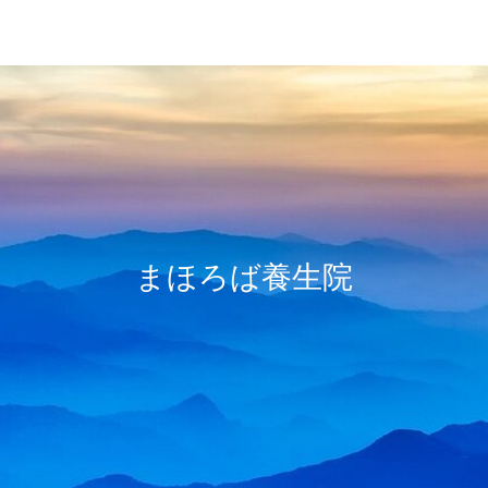
レイキ
冷えとり
心の浄化
まほろば養生院