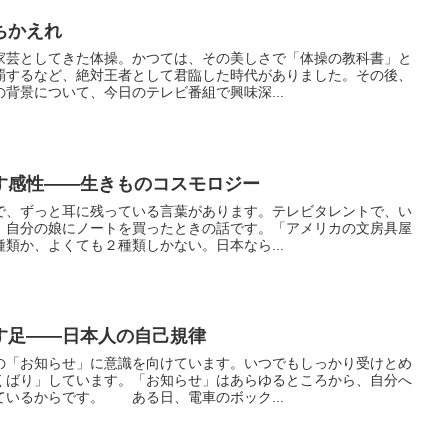
」に立ちかえれ
芸としてきた体操。かつては、その美しさで「体操の教科書」と
覇するなど、絶対王者として君臨した時代がありました。その後、
背景について、今日のテレビ番組で興味深...
だす感性――生きものコスモロジー
、ずっと耳に残っている言葉があります。テレビタレントで、い
、自分の娘にノートを買ったときの話です。「アメリカの文房具屋
類か、よくても２種類しかない。日本なら...
す足――日本人の自己規律
「お知らせ」に意識を向けています。いつでもしっかり受けとめ
くばり」しています。「お知らせ」はあらゆるところから、自分へ
ているからです。 ある日、電車のボック...