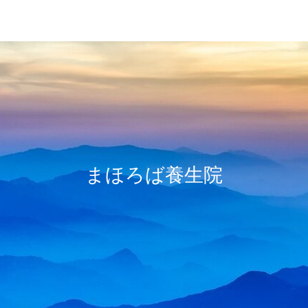
レイキ
冷えとり
心の浄化
まほろば養生院