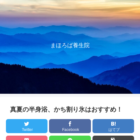
まほろば養生院
真夏の半身浴、かち割り氷はおすすめ！
Twitter
Facebook
はてブ