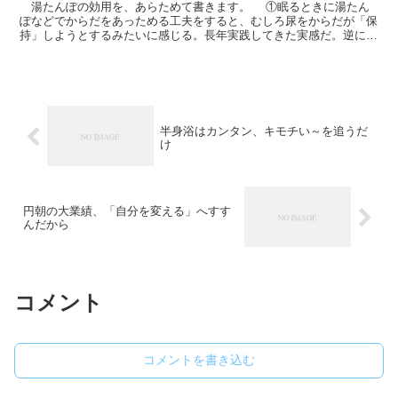
湯たんぽの効用を、あらためて書きます。 ①眠るときに湯たん
ぽなどでからだをあっためる工夫をすると、むしろ尿をからだが「保
持」しようとするみたいに感じる。長年実践してきた実感だ。逆に冷
やすと、尿を小出しに少しでも先に先に体内から出...
半身浴はカンタン、キモチい～を追うだ
け
円朝の大業績、「自分を変える」へすす
んだから
コメント
コメントを書き込む