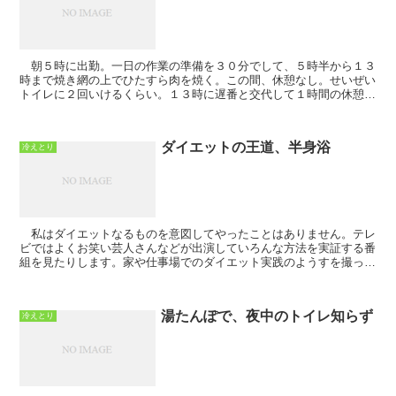
朝５時に出勤。一日の作業の準備を３０分でして、５時半から１３
時まで焼き網の上でひたすら肉を焼く。この間、休憩なし。せいぜい
トイレに２回いけるくらい。１３時に遅番と交代して１時間の休憩を
とった後、２時間働いて退勤。拘束９時間、実働８時間。...
ダイエットの王道、半身浴
冷えとり
私はダイエットなるものを意図してやったことはありません。テレ
ビではよくお笑い芸人さんなどが出演していろんな方法を実証する番
組を見たりします。家や仕事場でのダイエット実践のようすを撮った
VTRをスタジオで出演者たちでみながら、医学の専門家...
湯たんぽで、夜中のトイレ知らず
冷えとり