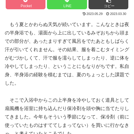
Pocket
LINE
コピー
2023.05.29
2023.03.30
もう夏とかわらぬ天気が続いています。こんなときは夜
の半身浴でも、湯面から上に出しているみぞおちから頭ま
での部分が、あったまりすぎて風呂をでたあともしばらく
汗が引いてくれません。その結果、服を着こむタイミング
がむづかしくて、汗で服を濡らしてしまったり、逆に体を
冷やしてしまったり、ということにもなりがちです。私自
身、半身浴の経験を積むまでは、夏のちょっとした課題で
した。
そこで入浴中からこの上半身を冷やしておく道具として
扇風機を浴室に持ち込んだり保冷剤を頭や胸に当てたりし
てきました。今年もそういう季節になって、保冷剤（前に
使っていたものはすててしまってない）を買いに行かなき
ゃ、と考えていたところでした。