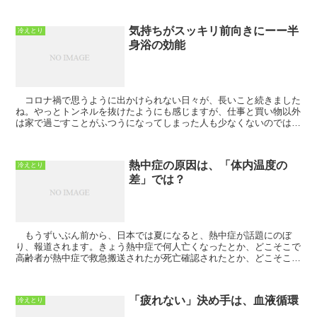
気持ちがスッキリ前向きにーー半
冷えとり
身浴の効能
コロナ禍で思うように出かけられない日々が、長いこと続きました
ね。やっとトンネルを抜けたようにも感じますが、仕事と買い物以外
は家で過ごすことがふつうになってしまった人も少なくないのではな
いでしょうか。 気をつけなければならないのが...
熱中症の原因は、「体内温度の
冷えとり
差」では？
もうずいぶん前から、日本では夏になると、熱中症が話題にのぼ
り、報道されます。きょう熱中症で何人亡くなったとか、どこそこで
高齢者が熱中症で救急搬送されたが死亡確認されたとか、どこそこの
催しで何人が熱中症で倒れたとか…。 その対策も...
「疲れない」決め手は、血液循環
冷えとり