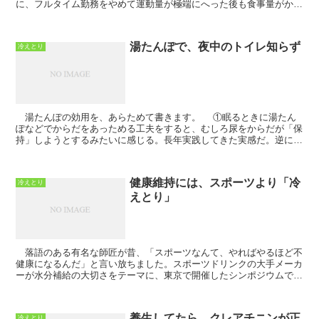
に、フルタイム勤務をやめて運動量が極端にへった後も食事量がかわ
らないなかで、お尻の不調とおつき合いが始まった。...
湯たんぽで、夜中のトイレ知らず
冷えとり
湯たんぽの効用を、あらためて書きます。 ①眠るときに湯たん
ぽなどでからだをあっためる工夫をすると、むしろ尿をからだが「保
持」しようとするみたいに感じる。長年実践してきた実感だ。逆に冷
やすと、尿を小出しに少しでも先に先に体内から出...
健康維持には、スポーツより「冷
冷えとり
えとり」
落語のある有名な師匠が昔、「スポーツなんて、やればやるほど不
健康になるんだ」と言い放ちました。スポーツドリンクの大手メーカ
ーが水分補給の大切さをテーマに、東京で開催したシンポジウムでの
ことです。テニス、大相撲、プロ野球界などから引退した...
養生してたら、クレアチニンが正
冷えとり