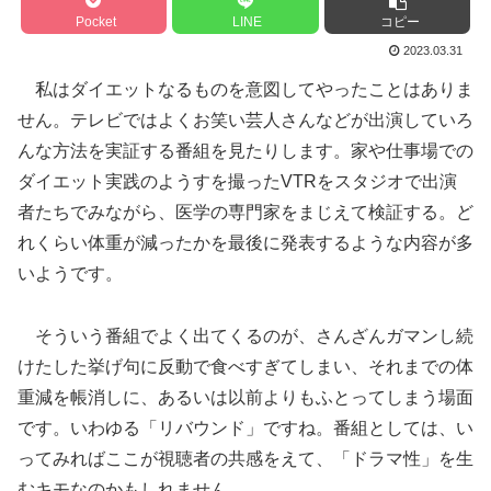
Pocket
LINE
コピー
2023.03.31
私はダイエットなるものを意図してやったことはありま
せん。テレビではよくお笑い芸人さんなどが出演していろ
んな方法を実証する番組を見たりします。家や仕事場での
ダイエット実践のようすを撮ったVTRをスタジオで出演
者たちでみながら、医学の専門家をまじえて検証する。ど
れくらい体重が減ったかを最後に発表するような内容が多
いようです。
そういう番組でよく出てくるのが、さんざんガマンし続
けたした挙げ句に反動で食べすぎてしまい、それまでの体
重減を帳消しに、あるいは以前よりもふとってしまう場面
です。いわゆる「リバウンド」ですね。番組としては、い
ってみればここが視聴者の共感をえて、「ドラマ性」を生
むキモなのかもしれません。