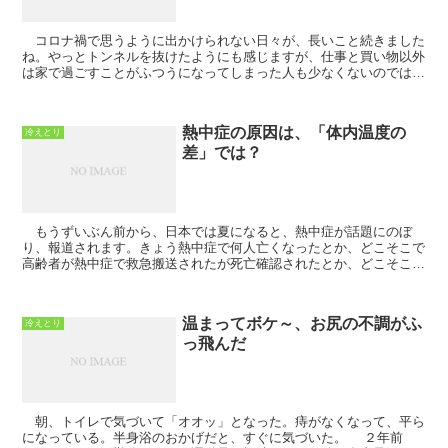
コロナ禍で思うように出かけられない日々が、長いこと続きました
ね。やっとトンネルを抜けたようにも感じますが、仕事と買い物以外
は家で過ごすことがふつうになってしまった人も少なくないのではな
いでしょうか。 気をつけなければならないのが...
熱中症の原因は、「体内温度の
冷えとり
差」では？
もうずいぶん前から、日本では夏になると、熱中症が話題にのぼ
り、報道されます。きょう熱中症で何人亡くなったとか、どこそこで
高齢者が熱中症で救急搬送されたが死亡確認されたとか、どこそこの
催しで何人が熱中症で倒れたとか…。 その対策も...
温まってボケ～、お尻の不調がふ
冷えとり
っ飛んだ
朝、トイレで気づいて「オオッ」となった。痔がなくなって、平ら
になっている。半身浴のおかげだと、すぐに気づいた。 ２年前